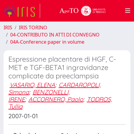
IRIS
IRIS TORINO
04-CONTRIBUTO IN ATTI DI CONVEGNO
04A-Conference paper in volume
Espressione placentare di HGF, C-
MET e TGF-BETA1 ingravidanze
complicate da preeclampsia
VASARIO, ELENA
;
CARDAROPOLI,
Simona
;
BENZONELLI,
IRENE
;
ACCORNERO, Paolo
;
TODROS,
Tullia
2007-01-01