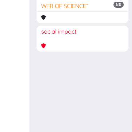
ND
social impact