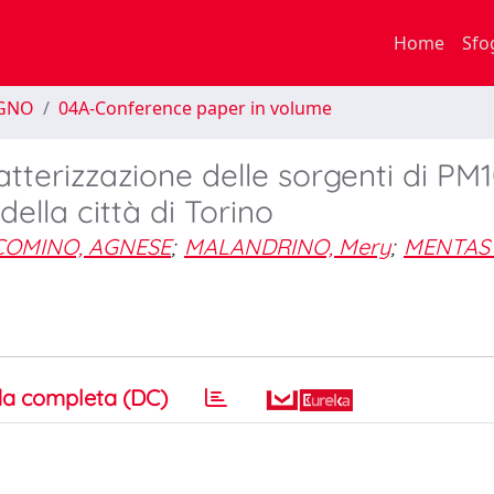
Home
Sfo
EGNO
04A-Conference paper in volume
terizzazione delle sorgenti di PM
ella città di Torino
COMINO, AGNESE
;
MALANDRINO, Mery
;
MENTAST
a completa (DC)