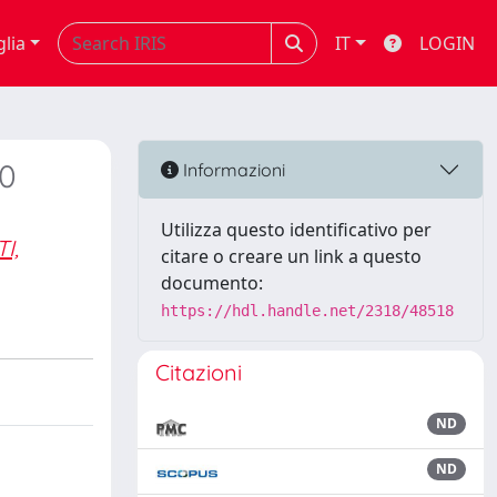
glia
IT
LOGIN
10
Informazioni
Utilizza questo identificativo per
I,
citare o creare un link a questo
documento:
https://hdl.handle.net/2318/48518
Citazioni
ND
ND