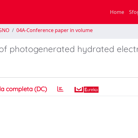
Home
Sfo
EGNO
04A-Conference paper in volume
of photogenerated hydrated elect
a completa (DC)