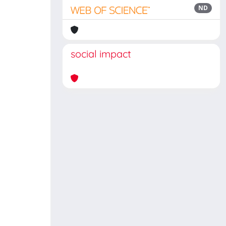
ND
social impact