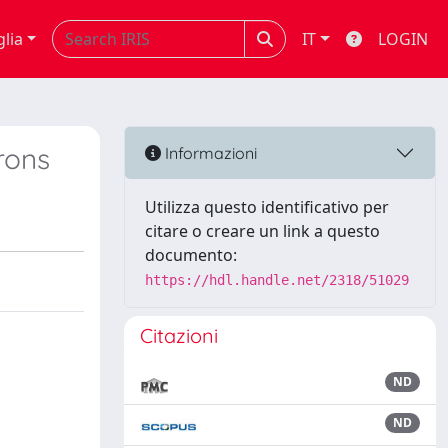
glia
IT
LOGIN
rons
Informazioni
Utilizza questo identificativo per
citare o creare un link a questo
documento:
https://hdl.handle.net/2318/51029
Citazioni
ND
ND