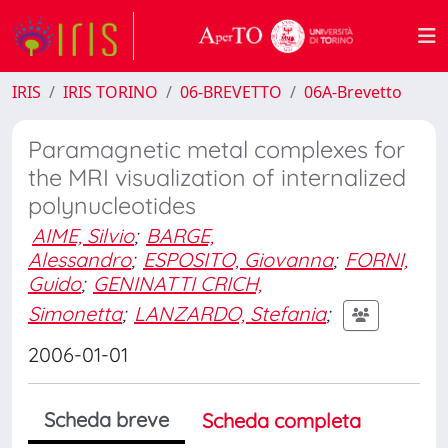
IRIS
IRIS TORINO
06-BREVETTO
06A-Brevetto
Paramagnetic metal complexes for
the MRI visualization of internalized
polynucleotides
AIME, Silvio
;
BARGE,
Alessandro
;
ESPOSITO, Giovanna
;
FORNI,
Guido
;
GENINATTI CRICH,
Simonetta
;
LANZARDO, Stefania
;
2006-01-01
Scheda breve
Scheda completa