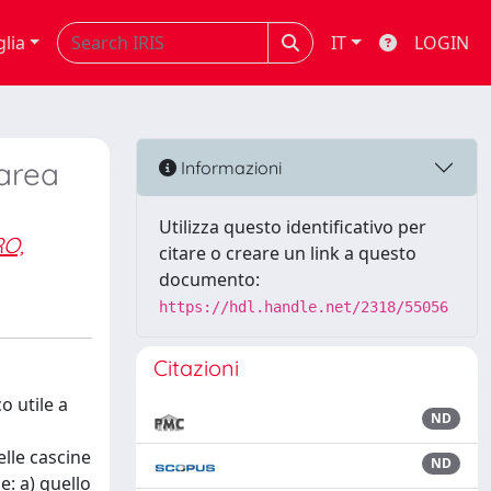
glia
IT
LOGIN
’area
Informazioni
Utilizza questo identificativo per
O,
citare o creare un link a questo
documento:
https://hdl.handle.net/2318/55056
Citazioni
o utile a
ND
elle cascine
ND
e: a) quello