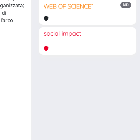
rganizzata;
ND
 di
l’arco
social impact