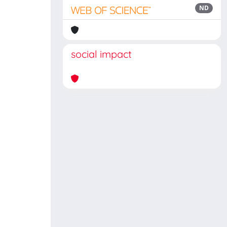
ND
social impact