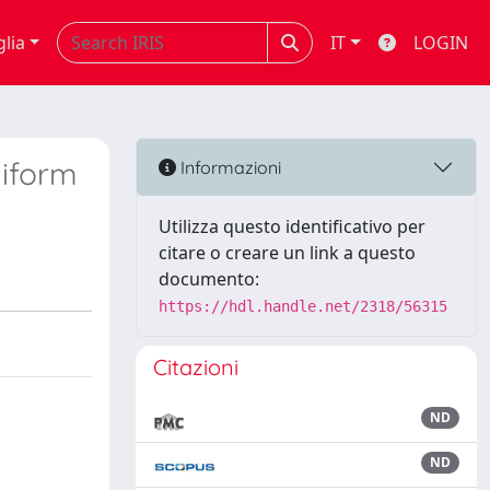
glia
IT
LOGIN
niform
Informazioni
Utilizza questo identificativo per
citare o creare un link a questo
documento:
https://hdl.handle.net/2318/56315
Citazioni
ND
ND