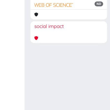
ND
social impact