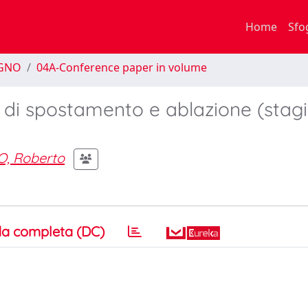
Home
Sfo
EGNO
04A-Conference paper in volume
e di spostamento e ablazione (stag
, Roberto
a completa (DC)