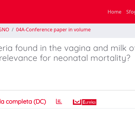
Home
Sfo
EGNO
04A-Conference paper in volume
eria found in the vagina and milk o
 relevance for neonatal mortality?
a completa (DC)