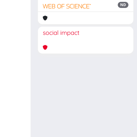
ND
social impact