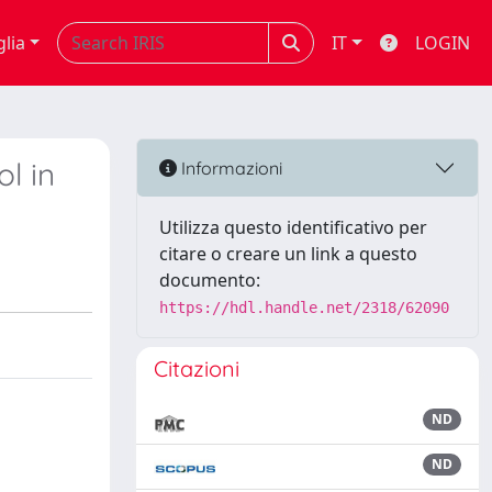
glia
IT
LOGIN
l in
Informazioni
Utilizza questo identificativo per
citare o creare un link a questo
documento:
https://hdl.handle.net/2318/62090
Citazioni
ND
ND