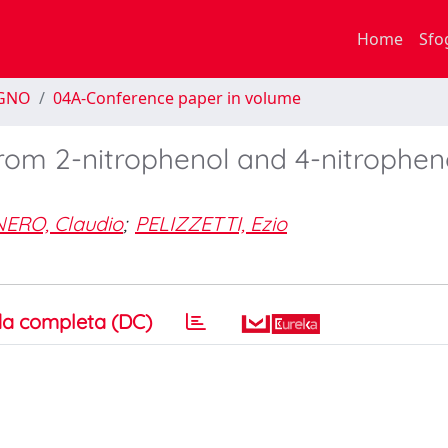
Home
Sfo
EGNO
04A-Conference paper in volume
rom 2-nitrophenol and 4-nitropheno
ERO, Claudio
;
PELIZZETTI, Ezio
a completa (DC)