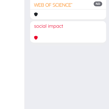
ND
social impact