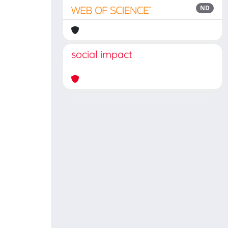
ND
social impact