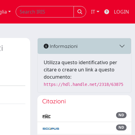
glia
IT
LOGIN
i
Informazioni
Utilizza questo identificativo per
citare o creare un link a questo
documento:
https://hdl.handle.net/2318/63875
Citazioni
ND
ND