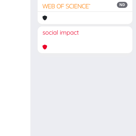
ND
social impact