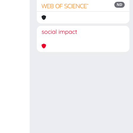
ND
social impact