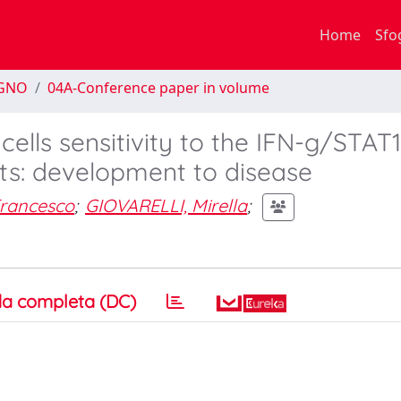
Home
Sfo
EGNO
04A-Conference paper in volume
cells sensitivity to the IFN-g/STAT1
ts: development to disease
Francesco
;
GIOVARELLI, Mirella
;
a completa (DC)