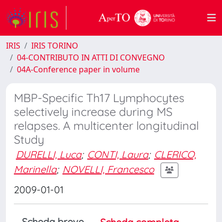
IRIS
IRIS TORINO
04-CONTRIBUTO IN ATTI DI CONVEGNO
04A-Conference paper in volume
MBP-Specific Th17 Lymphocytes
selectively increase during MS
relapses. A multicenter longitudinal
Study
DURELLI, Luca
;
CONTI, Laura
;
CLERICO,
Marinella
;
NOVELLI, Francesco
2009-01-01
Scheda breve