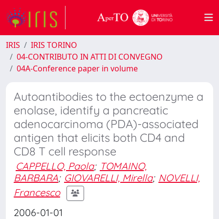
IRIS
IRIS TORINO
04-CONTRIBUTO IN ATTI DI CONVEGNO
04A-Conference paper in volume
Autoantibodies to the ectoenzyme a
enolase, identify a pancreatic
adenocarcinoma (PDA)-associated
antigen that elicits both CD4 and
CD8 T cell response
CAPPELLO, Paola
;
TOMAINO,
BARBARA
;
GIOVARELLI, Mirella
;
NOVELLI,
Francesco
2006-01-01