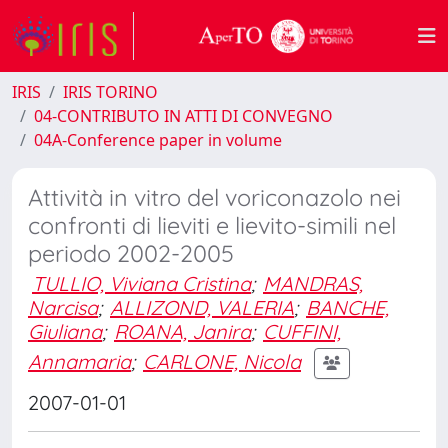
IRIS
IRIS TORINO
04-CONTRIBUTO IN ATTI DI CONVEGNO
04A-Conference paper in volume
Attività in vitro del voriconazolo nei
confronti di lieviti e lievito-simili nel
periodo 2002-2005
TULLIO, Viviana Cristina
;
MANDRAS,
Narcisa
;
ALLIZOND, VALERIA
;
BANCHE,
Giuliana
;
ROANA, Janira
;
CUFFINI,
Annamaria
;
CARLONE, Nicola
2007-01-01