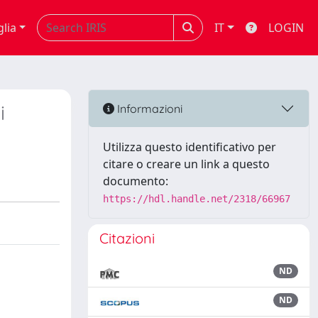
glia
IT
LOGIN
i
Informazioni
Utilizza questo identificativo per
citare o creare un link a questo
documento:
https://hdl.handle.net/2318/66967
Citazioni
ND
ND