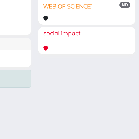
ND
social impact