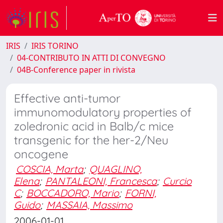
IRIS
IRIS TORINO
04-CONTRIBUTO IN ATTI DI CONVEGNO
04B-Conference paper in rivista
Effective anti-tumor
immunomodulatory properties of
zoledronic acid in Balb/c mice
transgenic for the her-2/Neu
oncogene
COSCIA, Marta
;
QUAGLINO,
Elena
;
PANTALEONI, Francesca
;
Curcio
C
;
BOCCADORO, Mario
;
FORNI,
Guido
;
MASSAIA, Massimo
2006-01-01