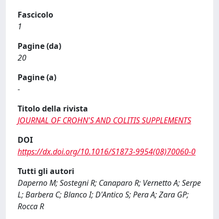
Fascicolo
1
Pagine (da)
20
Pagine (a)
-
Titolo della rivista
JOURNAL OF CROHN'S AND COLITIS SUPPLEMENTS
DOI
https://dx.doi.org/10.1016/S1873-9954(08)70060-0
Tutti gli autori
Daperno M; Sostegni R; Canaparo R; Vernetto A; Serpe
L; Barbera C; Blanco I; D'Antico S; Pera A; Zara GP;
Rocca R