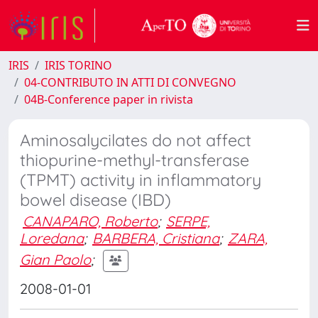
IRIS
IRIS TORINO
04-CONTRIBUTO IN ATTI DI CONVEGNO
04B-Conference paper in rivista
Aminosalycilates do not affect
thiopurine-methyl-transferase
(TPMT) activity in inflammatory
bowel disease (IBD)
CANAPARO, Roberto
;
SERPE,
Loredana
;
BARBERA, Cristiana
;
ZARA,
Gian Paolo
;
2008-01-01