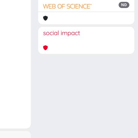
ND
social impact