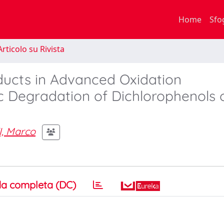
Home
Sfo
rticolo su Rivista
ucts in Advanced Oxidation
c Degradation of Dichlorophenols 
, Marco
a completa (DC)