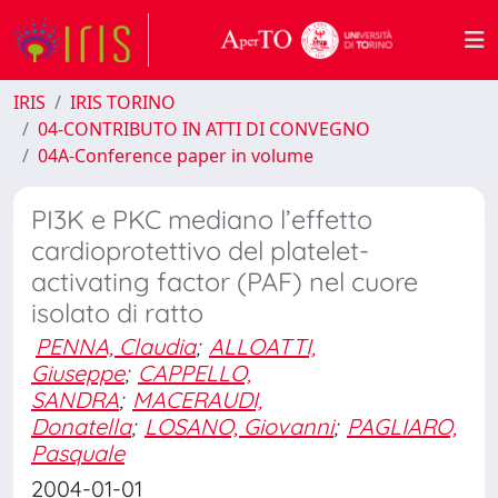
IRIS
IRIS TORINO
04-CONTRIBUTO IN ATTI DI CONVEGNO
04A-Conference paper in volume
PI3K e PKC mediano l’effetto
cardioprotettivo del platelet-
activating factor (PAF) nel cuore
isolato di ratto
PENNA, Claudia
;
ALLOATTI,
Giuseppe
;
CAPPELLO,
SANDRA
;
MACERAUDI,
Donatella
;
LOSANO, Giovanni
;
PAGLIARO,
Pasquale
2004-01-01