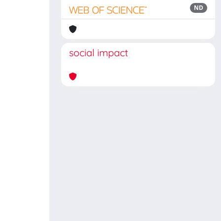
ND
social impact