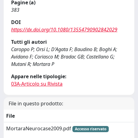
Pagine (a)
383
DOI
https://dx.doi.org/10.1080/13554790902842029
Tutti gli autori
Caroppo P; Orsi L; D'Agata F; Baudino B; Boghi A;
Avidano F; Coriasco M; Bradac GB; Castellano G;
Mutani R; Mortara P
Appare nelle tipologie:
03A-Articolo su Rivista
File in questo prodotto:
File
MortaraNeurocase2009.pdf
Accesso riservato