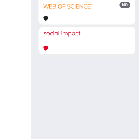
ND
social impact