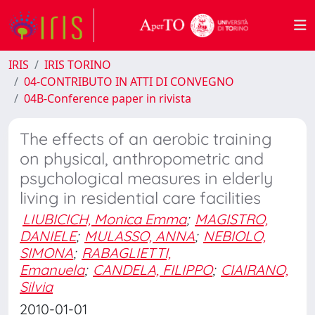
IRIS
IRIS TORINO
04-CONTRIBUTO IN ATTI DI CONVEGNO
04B-Conference paper in rivista
The effects of an aerobic training
on physical, anthropometric and
psychological measures in elderly
living in residential care facilities
LIUBICICH, Monica Emma
;
MAGISTRO,
DANIELE
;
MULASSO, ANNA
;
NEBIOLO,
SIMONA
;
RABAGLIETTI,
Emanuela
;
CANDELA, FILIPPO
;
CIAIRANO,
Silvia
2010-01-01