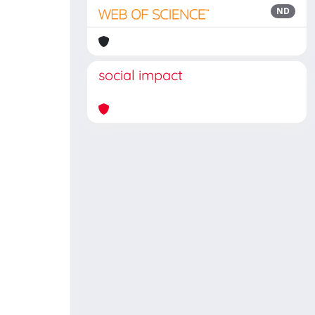
ND
social impact