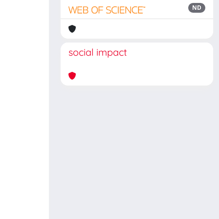
ND
social impact