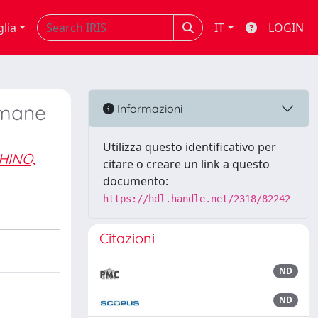
glia
IT
LOGIN
umane
Informazioni
Utilizza questo identificativo per
HINO,
citare o creare un link a questo
documento:
https://hdl.handle.net/2318/82242
Citazioni
ND
ND