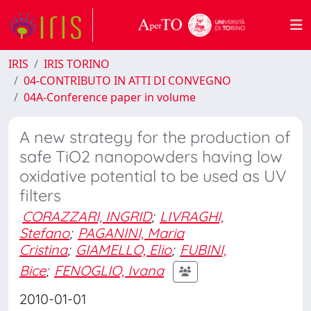
IRIS
IRIS TORINO
04-CONTRIBUTO IN ATTI DI CONVEGNO
04A-Conference paper in volume
A new strategy for the production of
safe TiO2 nanopowders having low
oxidative potential to be used as UV
filters
CORAZZARI, INGRID
;
LIVRAGHI,
Stefano
;
PAGANINI, Maria
Cristina
;
GIAMELLO, Elio
;
FUBINI,
Bice
;
FENOGLIO, Ivana
2010-01-01