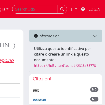
glia
IT
LOGIN
Informazioni
(HNE)
Utilizza questo identificativo per
citare o creare un link a questo
eppina
documento:
https://hdl.handle.net/2318/88778
Citazioni
ND
ND