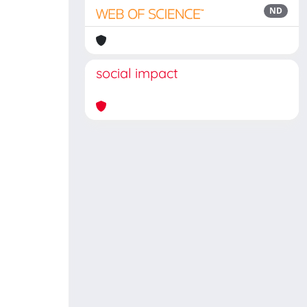
ND
social impact