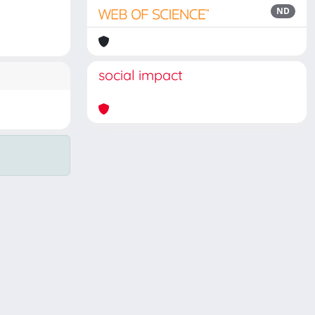
ND
social impact