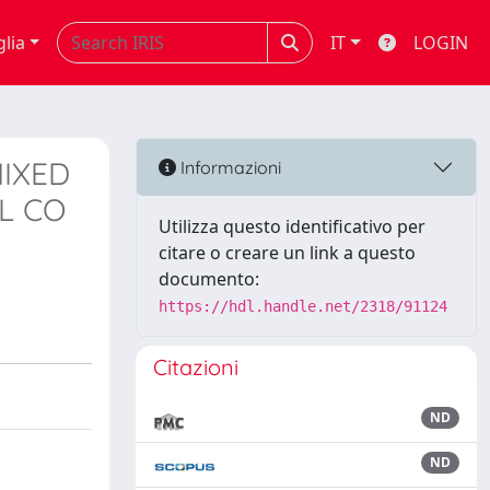
glia
IT
LOGIN
IXED
Informazioni
L CO
Utilizza questo identificativo per
citare o creare un link a questo
documento:
https://hdl.handle.net/2318/91124
Citazioni
ND
ND