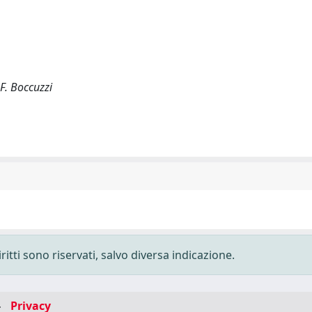
 F. Boccuzzi
ritti sono riservati, salvo diversa indicazione.
-
Privacy