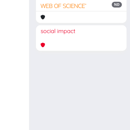
ND
social impact