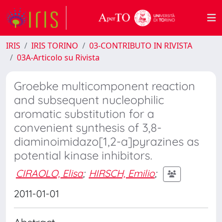
IRIS
IRIS TORINO
03-CONTRIBUTO IN RIVISTA
03A-Articolo su Rivista
Groebke multicomponent reaction
and subsequent nucleophilic
aromatic substitution for a
convenient synthesis of 3,8-
diaminoimidazo[1,2-a]pyrazines as
potential kinase inhibitors.
CIRAOLO, Elisa
;
HIRSCH, Emilio
;
2011-01-01