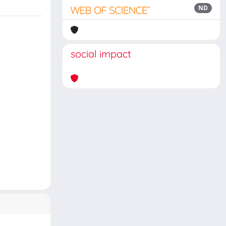
ND
social impact