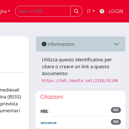
glia
IT
LOGIN
Informazioni
Utilizza questo identificativo per
citare o creare un link a questo
documento:
https://hdl.handle.net/2318/92198
medievali
Citazioni
ina (BSSS)
 prevista
ocumentari
ND
ND