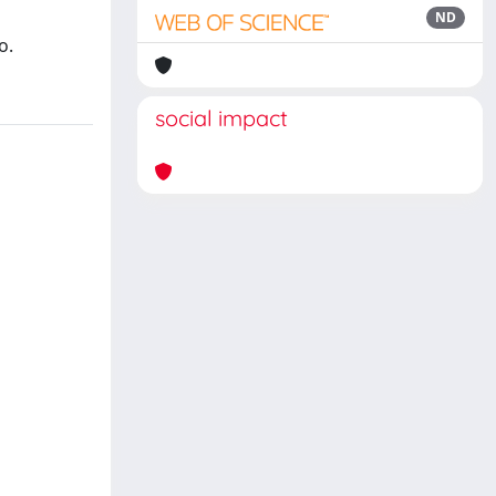
i
ND
o.
social impact