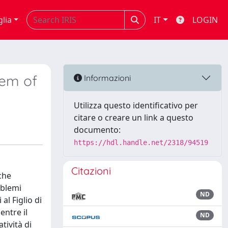
glia
IT
LOGIN
lem of
Informazioni
Utilizza questo identificativo per
citare o creare un link a questo
documento:
https://hdl.handle.net/2318/94519
Citazioni
che
oblemi
ND
al Figlio di
entre il
ND
ività di