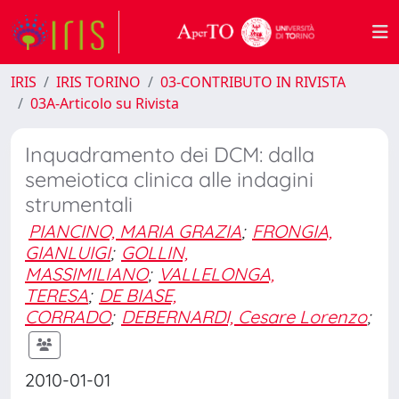
IRIS
IRIS TORINO
03-CONTRIBUTO IN RIVISTA
03A-Articolo su Rivista
Inquadramento dei DCM: dalla
semeiotica clinica alle indagini
strumentali
PIANCINO, MARIA GRAZIA
;
FRONGIA,
GIANLUIGI
;
GOLLIN,
MASSIMILIANO
;
VALLELONGA,
TERESA
;
DE BIASE,
CORRADO
;
DEBERNARDI, Cesare Lorenzo
;
2010-01-01