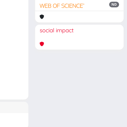
ND
social impact