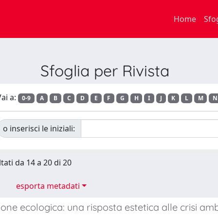
Home
Sfo
Sfoglia per Rivista
ai a:
0-9
A
B
C
D
E
F
G
H
I
J
K
L
M
N
o inserisci le iniziali:
tati da 14 a 20 di 20
esporta metadati
one ecologica: una risposta estetica alle crisi amb