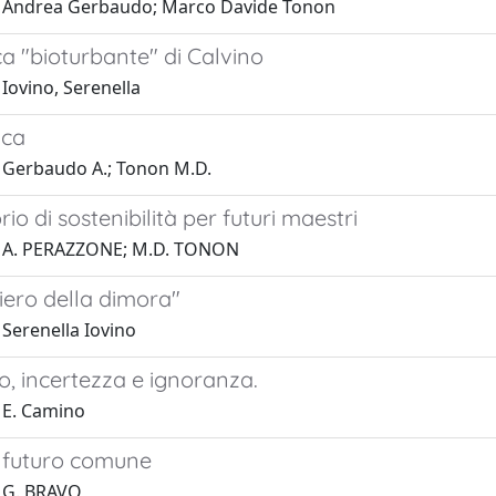
1 Andrea Gerbaudo; Marco Davide Tonon
a "bioturbante" di Calvino
Iovino, Serenella
ica
 Gerbaudo A.; Tonon M.D.
io di sostenibilità per futuri maestri
1 A. PERAZZONE; M.D. TONON
iero della dimora"
 Serenella Iovino
io, incertezza e ignoranza.
 E. Camino
 futuro comune
 G. BRAVO