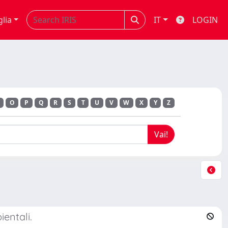
glia
IT
LOGIN
O
P
Q
R
S
T
U
V
W
X
Y
Z
ientali.