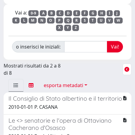
Vai a:
0-9
A
B
C
D
E
F
G
H
I
J
K
L
M
N
O
P
Q
R
S
T
U
V
W
X
Y
Z
o inserisci le iniziali:
Mostrati risultati da 2 a 8
di 8
esporta metadati
Il Consiglio di Stato albertino e il territorio
2010-01-01 P. CASANA
Le <
> senatorie e l'opera di Ottaviano
Cacherano d'Osasco