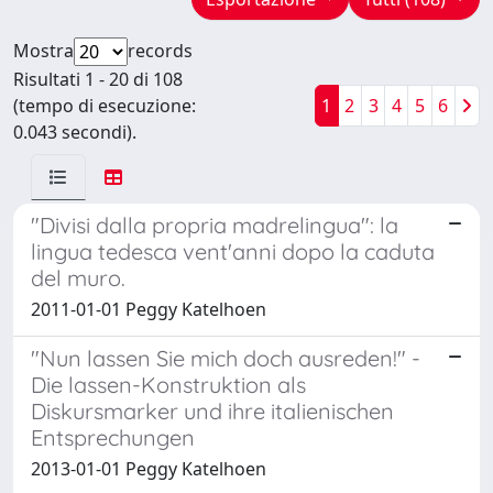
Mostra
records
Risultati 1 - 20 di 108
(tempo di esecuzione:
1
2
3
4
5
6
0.043 secondi).
"Divisi dalla propria madrelingua": la
lingua tedesca vent'anni dopo la caduta
del muro.
2011-01-01 Peggy Katelhoen
"Nun lassen Sie mich doch ausreden!" -
Die lassen-Konstruktion als
Diskursmarker und ihre italienischen
Entsprechungen
2013-01-01 Peggy Katelhoen