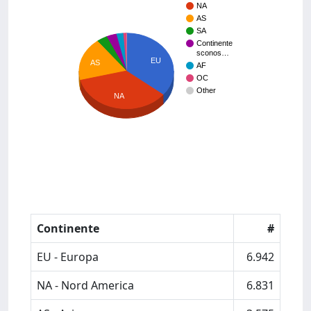
NA
AS
SA
Continente
sconos…
EU
AS
AF
OC
Other
NA
Continente
#
EU - Europa
6.942
NA - Nord America
6.831