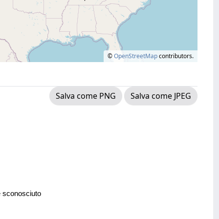
©
OpenStreetMap
contributors.
Salva come PNG
Salva come JPEG
e sconosciuto