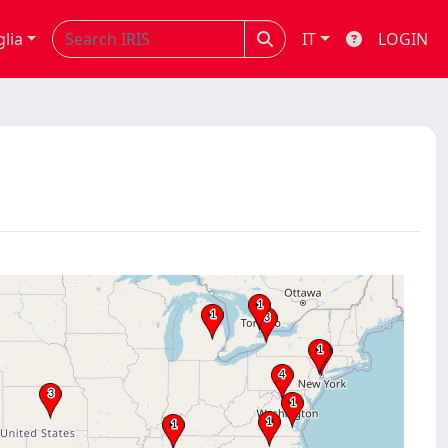
glia
IT
LOGIN