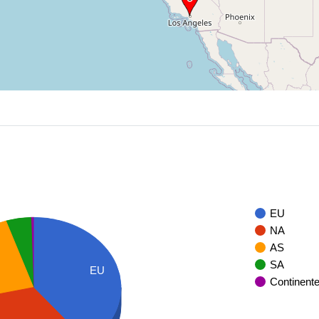
EU
NA
AS
SA
EU
Continent