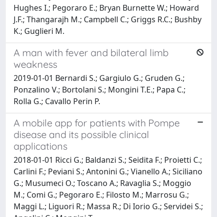
Hughes I.; Pegoraro E.; Bryan Burnette W.; Howard
J.F.; Thangarajh M.; Campbell C.; Griggs R.C.; Bushby
K.; Guglieri M.
A man with fever and bilateral limb
weakness
2019-01-01 Bernardi S.; Gargiulo G.; Gruden G.;
Ponzalino V.; Bortolani S.; Mongini T.E.; Papa C.;
Rolla G.; Cavallo Perin P.
A mobile app for patients with Pompe
disease and its possible clinical
applications
2018-01-01 Ricci G.; Baldanzi S.; Seidita F.; Proietti C.;
Carlini F.; Peviani S.; Antonini G.; Vianello A.; Siciliano
G.; Musumeci O.; Toscano A.; Ravaglia S.; Moggio
M.; Comi G.; Pegoraro E.; Filosto M.; Marrosu G.;
Maggi L.; Liguori R.; Massa R.; Di Iorio G.; Servidei S.;