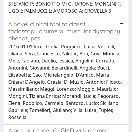
STEFANO P; BONIOTTO M; G. TARONE; MONGINI T;
UGO I; PALMUCCI L; AMOROSO A; CROVELLA S
A novel clinical tool to classify
facioscapulohumeral muscular dystrophy
phenotypes
2016-01-01 Ricci, Giulia; Ruggiero, Lucia; Vercelli,
Liliana; Sera, Francesco; Nikolic, Ana; Govi, Monica;
Mele, Fabiano; Daolio, Jessica; Angelini, Corrado;
Antonini, Giovanni; Berardinelli, Angela; Bucci,
Elisabetta; Cao, Michelangelo; D’Amico, Maria
Chiara; D’Angelo, Grazia; Di Muzio, Antonio; Filosto,
Massimiliano; Maggi, Lorenzo; Moggio, Maurizio;
Mongini, Tiziana Enrica; Morandi, Lucia; Pegoraro,
Elena; Rodolico, Carmelo; Santoro, Lucio; Siciliano,
Gabriele; Tomelleri, Giuliano; Villa, Luisa; Tupler,
Rossella
A peculiar case of LGMD with rimmed