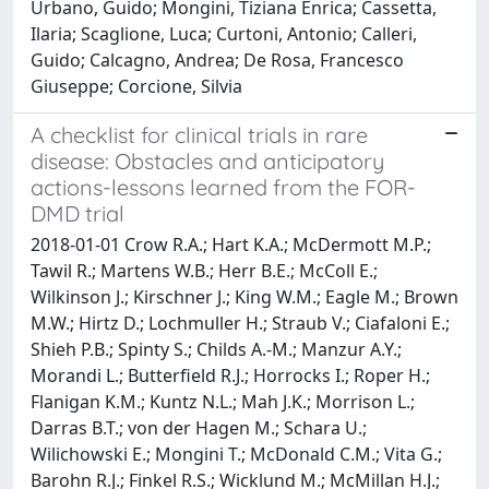
Urbano, Guido; Mongini, Tiziana Enrica; Cassetta,
Ilaria; Scaglione, Luca; Curtoni, Antonio; Calleri,
Guido; Calcagno, Andrea; De Rosa, Francesco
Giuseppe; Corcione, Silvia
A checklist for clinical trials in rare
disease: Obstacles and anticipatory
actions-lessons learned from the FOR-
DMD trial
2018-01-01 Crow R.A.; Hart K.A.; McDermott M.P.;
Tawil R.; Martens W.B.; Herr B.E.; McColl E.;
Wilkinson J.; Kirschner J.; King W.M.; Eagle M.; Brown
M.W.; Hirtz D.; Lochmuller H.; Straub V.; Ciafaloni E.;
Shieh P.B.; Spinty S.; Childs A.-M.; Manzur A.Y.;
Morandi L.; Butterfield R.J.; Horrocks I.; Roper H.;
Flanigan K.M.; Kuntz N.L.; Mah J.K.; Morrison L.;
Darras B.T.; von der Hagen M.; Schara U.;
Wilichowski E.; Mongini T.; McDonald C.M.; Vita G.;
Barohn R.J.; Finkel R.S.; Wicklund M.; McMillan H.J.;