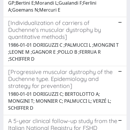
GP;Bertini E;Morandi L;Gualandi F;Ferlini
A;Goemans N;Mercuri E
[Individualization of carriers of
Duchenne's muscular dystrophy by
quantitative methods]
1986-01-01 DORIGUZZI C ;PALMUCCI L ;MONGINI T
;LEONE M ;GAGNOR E ;POLLO B ;FERRUA R
;SCHIFFER D
[Progressive muscular dystrophy of the
Duchenne type. Epidemiology and
strategy for prevention]
1980-01-01 DORIGUZZI C; BERTOLOTTO A;
MONGINI T; MONNIER C; PALMUCCI L; VERZÉ L;
SCHIFFER D
A 5-year clinical follow-up study from the
Italian National Registry for FSHD