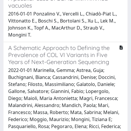
vacuoles
2016-01-01 Ponzalino V., Vercelli L., Chiadò-Piat L.,
Vittonatto E., Boschi S., Bortolani S., Xu L., Lek M.,
Johnson K., Topf A., MacArthur D., Straub V.,
Mongini T.
A Schematic Approach to Defining the
Prevalence of COL VI Variants in Five
Years of Next-Generation Sequencing
2022-01-01 Marinella, Gemma; Astrea, Guja;
Buchignani, Bianca; Cassandrini, Denise; Doccini,
Stefano; Filosto, Massimiliano; Galatolo, Daniele;
Gallone, Salvatore; Giannini, Fabio; Lopergolo,
Diego; Maioli, Maria Antonietta; Magri, Francesca;
Malandrini, Alessandro; Mandich, Paola; Mari,
Francesco; Massa, Roberto; Mata, Sabrina; Melani,
Federico; Moggio, Maurizio; Mongini, Tiziana E;
Pasquariello, Rosa; Pegoraro, Elena; Ricci, Federica;