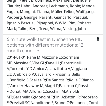
Bergh, Peter; Broomfield, Alexander; Desnuelle,
Claude; Hahn, Andreas; Lachmann, Robin; Mengel,
Eugen; Mongini, Tiziana; Müller-Felber, Wolfgang;
Padberg, George; Parenti, Giancarlo; Pascual,
Ignacio Pascual; Pijnappel, W.W.M. Pim; Roberts,
Mark; Talim, Beril; Treur, Wilma; Vissing, John
6 minute walk test in Duchenne MD
patients with different mutations: 12
month changes.
2014-01-01 Pane M;Mazzone ES;Sormani
MP;Messina S;Vita GL;Fanelli L;Berardinelli
A;Torrente Y;D'Amico A;Lanzillotta V;Viggiano
E;D'Ambrosio P;Cavallaro F;Frosini S;Bello
L;Bonfiglio S;Scalise R;De Sanctis R;Rolle E;Bianco
F;Van der Haawue M;Magri F;Palermo C;Rossi
F;Donati MA;Alfonsi C;Sacchini M;Arnoldi
MT;Baranello G;Mongini T;Pini A;Battini R;Pegoraro
E;Previtali SC;Napolitano S;Bruno C;Politano L;Comi