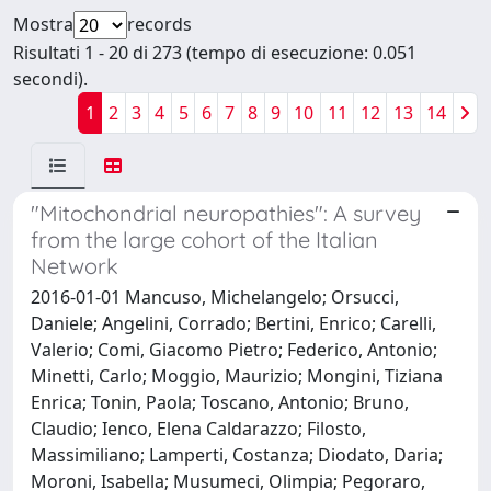
Mostra
records
Risultati 1 - 20 di 273 (tempo di esecuzione: 0.051
secondi).
1
2
3
4
5
6
7
8
9
10
11
12
13
14
"Mitochondrial neuropathies": A survey
from the large cohort of the Italian
Network
2016-01-01 Mancuso, Michelangelo; Orsucci,
Daniele; Angelini, Corrado; Bertini, Enrico; Carelli,
Valerio; Comi, Giacomo Pietro; Federico, Antonio;
Minetti, Carlo; Moggio, Maurizio; Mongini, Tiziana
Enrica; Tonin, Paola; Toscano, Antonio; Bruno,
Claudio; Ienco, Elena Caldarazzo; Filosto,
Massimiliano; Lamperti, Costanza; Diodato, Daria;
Moroni, Isabella; Musumeci, Olimpia; Pegoraro,