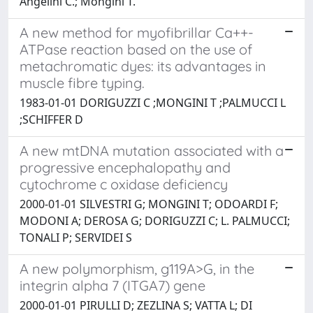
Angelini C.; Mongini T.
A new method for myofibrillar Ca++-
ATPase reaction based on the use of
metachromatic dyes: its advantages in
muscle fibre typing.
1983-01-01 DORIGUZZI C ;MONGINI T ;PALMUCCI L
;SCHIFFER D
A new mtDNA mutation associated with a
progressive encephalopathy and
cytochrome c oxidase deficiency
2000-01-01 SILVESTRI G; MONGINI T; ODOARDI F;
MODONI A; DEROSA G; DORIGUZZI C; L. PALMUCCI;
TONALI P; SERVIDEI S
A new polymorphism, g119A>G, in the
integrin alpha 7 (ITGA7) gene
2000-01-01 PIRULLI D; ZEZLINA S; VATTA L; DI