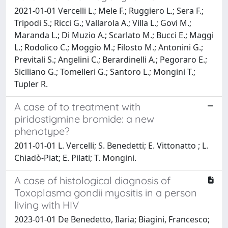
2021-01-01 Vercelli L.; Mele F.; Ruggiero L.; Sera F.;
Tripodi S.; Ricci G.; Vallarola A.; Villa L.; Govi M.;
Maranda L.; Di Muzio A.; Scarlato M.; Bucci E.; Maggi
L.; Rodolico C.; Moggio M.; Filosto M.; Antonini G.;
Previtali S.; Angelini C.; Berardinelli A.; Pegoraro E.;
Siciliano G.; Tomelleri G.; Santoro L.; Mongini T.;
Tupler R.
A case of to treatment with
piridostigmine bromide: a new
phenotype?
2011-01-01 L. Vercelli; S. Benedetti; E. Vittonatto ; L.
Chiadò-Piat; E. Pilati; T. Mongini.
A case of histological diagnosis of
Toxoplasma gondii myositis in a person
living with HIV
2023-01-01 De Benedetto, Ilaria; Biagini, Francesco;