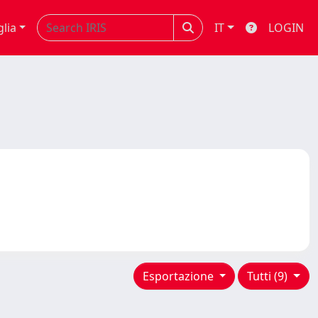
glia
IT
LOGIN
Esportazione
Tutti (9)