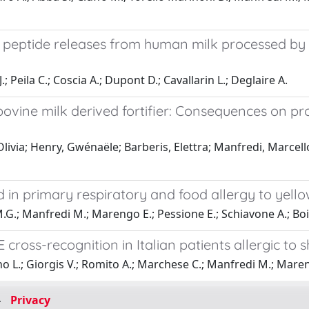
t peptide releases from human milk processed by
.; Peila C.; Coscia A.; Dupont D.; Cavallarin L.; Deglaire A.
ne milk derived fortifier: Consequences on proteo
ivia; Henry, Gwénaële; Barberis, Elettra; Manfredi, Marcello
ed in primary respiratory and food allergy to yel
.G.; Manfredi M.; Marengo E.; Pessione E.; Schiavone A.; Boita
 cross-recognition in Italian patients allergic t
o L.; Giorgis V.; Romito A.; Marchese C.; Manfredi M.; Marengo
-
Privacy