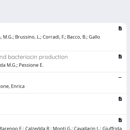
 M.G.; Brussino, L.; Corradi, F.; Bacco, B.; Gallo
and bacteriocin production
ida M.G.; Pessione E.
ione, Enrica
arengo E.; Calzedda R.; Monti G.; Cavallarin L.; Giuffrida