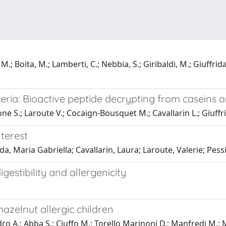
.; Boita, M.; Lamberti, C.; Nebbia, S.; Giribaldi, M.; Giuffrida,
cteria: Bioactive peptide decrypting from caseins 
one S.; Laroute V.; Cocaign-Bousquet M.; Cavallarin L.; Giuffr
terest
a, Maria Gabriella; Cavallarin, Laura; Laroute, Valerie; Pess
gestibility and allergenicity
 hazelnut allergic children
ro A.; Abba S.; Ciuffo M.; Torello Marinoni D.; Manfredi M.; M