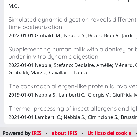
M.G.
Simulated dynamic digestion reveals differen
time pasteurization
2022-01-01 Giribaldi M.; Nebbia S.; Briard-Bion V.; Jardin J
Supplementing human milk with a donkey or bovi
under in vitro dynamic digestion
2022-01-01 Nebbia, Stefano; Deglaire, Amélie; Ménard, Ol
Giribaldi, Marzia; Cavallarin, Laura
The cockroach allergen-like protein is involv
2019-01-01 Nebbia S.; Lamberti C.; Giorgis V.; Giuffrida M
Thermal processing of insect allergens and IgE
2021-01-01 Lamberti C.; Nebbia S.; Cirrincione S.; Brussin
Powered by
IRIS
-
about IRIS
-
Utilizzo dei cookie