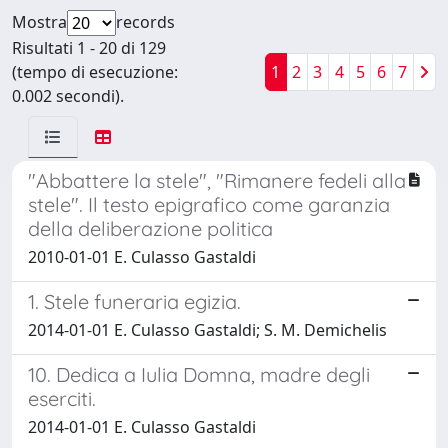
Mostra
records
Risultati 1 - 20 di 129
(tempo di esecuzione:
1
2
3
4
5
6
7
0.002 secondi).
"Abbattere la stele", "Rimanere fedeli alla
stele". Il testo epigrafico come garanzia
della deliberazione politica
2010-01-01 E. Culasso Gastaldi
1. Stele funeraria egizia.
2014-01-01 E. Culasso Gastaldi; S. M. Demichelis
10. Dedica a Iulia Domna, madre degli
eserciti.
2014-01-01 E. Culasso Gastaldi