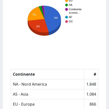
EU
SA
Continente
sconos…
EU
AF
NA
OC
AS
Continente
#
NA - Nord America
1.848
AS - Asia
1.084
EU - Europa
866