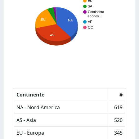
EU
SA
Continente
sconos…
EU
NA
AF
OC
AS
Continente
#
NA - Nord America
619
AS - Asia
520
EU - Europa
345