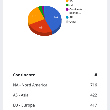
EU
SA
Continente
sconos…
EU
NA
AF
Other
AS
Continente
#
NA - Nord America
716
AS - Asia
422
EU - Europa
417