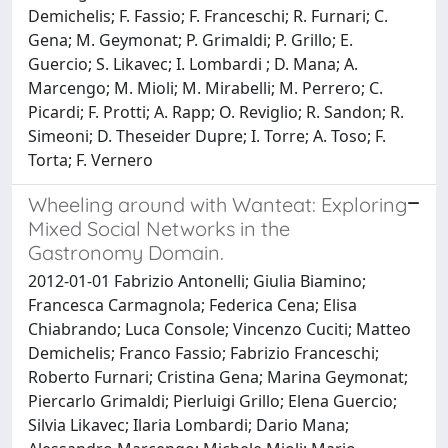
Demichelis; F. Fassio; F. Franceschi; R. Furnari; C.
Gena; M. Geymonat; P. Grimaldi; P. Grillo; E.
Guercio; S. Likavec; I. Lombardi ; D. Mana; A.
Marcengo; M. Mioli; M. Mirabelli; M. Perrero; C.
Picardi; F. Protti; A. Rapp; O. Reviglio; R. Sandon; R.
Simeoni; D. Theseider Dupre; I. Torre; A. Toso; F.
Torta; F. Vernero
Wheeling around with Wanteat: Exploring
Mixed Social Networks in the
Gastronomy Domain.
2012-01-01 Fabrizio Antonelli; Giulia Biamino;
Francesca Carmagnola; Federica Cena; Elisa
Chiabrando; Luca Console; Vincenzo Cuciti; Matteo
Demichelis; Franco Fassio; Fabrizio Franceschi;
Roberto Furnari; Cristina Gena; Marina Geymonat;
Piercarlo Grimaldi; Pierluigi Grillo; Elena Guercio;
Silvia Likavec; Ilaria Lombardi; Dario Mana;