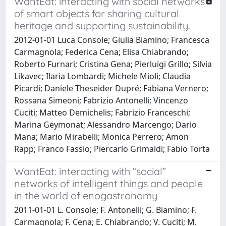
WantEat: interacting with social networks
of smart objects for sharing cultural
heritage and supporting sustainability.
2012-01-01 Luca Console; Giulia Biamino; Francesca
Carmagnola; Federica Cena; Elisa Chiabrando;
Roberto Furnari; Cristina Gena; Pierluigi Grillo; Silvia
Likavec; Ilaria Lombardi; Michele Mioli; Claudia
Picardi; Daniele Theseider Dupré; Fabiana Vernero;
Rossana Simeoni; Fabrizio Antonelli; Vincenzo
Cuciti; Matteo Demichelis; Fabrizio Franceschi;
Marina Geymonat; Alessandro Marcengo; Dario
Mana; Mario Mirabelli; Monica Perrero; Amon
Rapp; Franco Fassio; Piercarlo Grimaldi; Fabio Torta
WantEat: interacting with “social”
networks of intelligent things and people
in the world of enogastronomy
2011-01-01 L. Console; F. Antonelli; G. Biamino; F.
Carmagnola; F. Cena; E. Chiabrando; V. Cuciti; M.