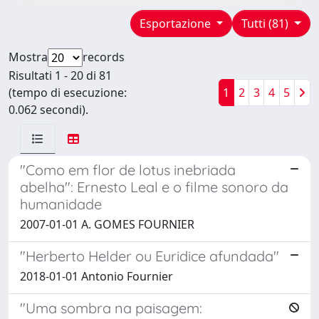
Esportazione
Tutti (81)
Mostra
records
Risultati 1 - 20 di 81
(tempo di esecuzione:
1
2
3
4
5
0.062 secondi).
"Como em flor de lotus inebriada
abelha": Ernesto Leal e o filme sonoro da
humanidade
2007-01-01 A. GOMES FOURNIER
"Herberto Helder ou Euridice afundada"
2018-01-01 Antonio Fournier
"Uma sombra na paisagem: