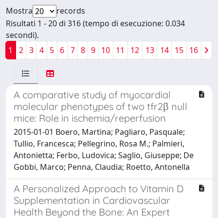
Mostra
records
Risultati 1 - 20 di 316 (tempo di esecuzione: 0.034
secondi).
1
2
3
4
5
6
7
8
9
10
11
12
13
14
15
16
A comparative study of myocardial
molecular phenotypes of two tfr2β null
mice: Role in ischemia/reperfusion
2015-01-01 Boero, Martina; Pagliaro, Pasquale;
Tullio, Francesca; Pellegrino, Rosa M.; Palmieri,
Antonietta; Ferbo, Ludovica; Saglio, Giuseppe; De
Gobbi, Marco; Penna, Claudia; Roetto, Antonella
A Personalized Approach to Vitamin D
Supplementation in Cardiovascular
Health Beyond the Bone: An Expert