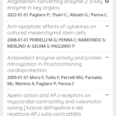
Angiotensin-converting enzyme 2: a key
enzyme in key organs
2022-01-01 Pagliaro P.; Thairi C.; Alloatti G.; Penna C.
Anti-apoptotic effects of cytokines on
cultured mesenchymal stem cells.
2008-01-01 PERRELLI M-G; PENNA C; RAIMONDO S;
MERLINO A; GEUNA S; PAGLIARO P
Antioxidant enzyme activity and protein
nitrosylation in Posctcontioning
cardioprotection
2009-01-01 Moro F; Tullio F; Perrelli MG; Parisella
ML; Merlino A; Pagliaro P; Penna C
Apelin action and APJ receptors on
myocardial contractility and vasomotor
toning [Azione dell'apelina e del
recettore APJ sulla contrattilità