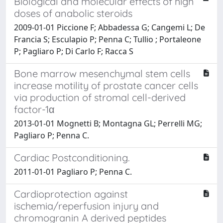
Biological and molecular effects of high
doses of anabolic steroids
2009-01-01 Piccione F; Abbadessa G; Cangemi L; De
Francia S; Esculapio P; Penna C; Tullio ; Portaleone
P; Pagliaro P; Di Carlo F; Racca S
Bone marrow mesenchymal stem cells
increase motility of prostate cancer cells
via production of stromal cell-derived
factor-1α
2013-01-01 Mognetti B; Montagna GL; Perrelli MG;
Pagliaro P; Penna C.
Cardiac Postconditioning.
2011-01-01 Pagliaro P; Penna C.
Cardioprotection against
ischemia/reperfusion injury and
chromogranin A derived peptides