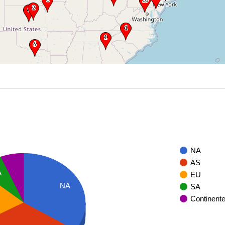
NA
AS
A
EU
NA
SA
Continent